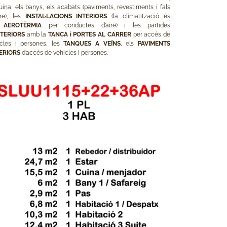
uina, els banys, els acabats (paviments, revestiments i fals
tre), les
INSTAL·LACIONS INTERIORS
(la climatització és
r
AEROTÈRMIA
per conductes d’aire) i les partides
TERIORS
amb la
TANCA i PORTES AL CARRER
per accés de
icles i persones, les
TANQUES A VEÏNS
, els
PAVIMENTS
ERIORS
d’accés de vehicles i persones.