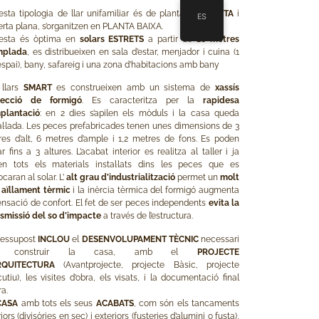
sta tipologia de llar unifamiliar és de planta
COMPACTA
i
ES
rta plana, s’organitzen en PLANTA BAIXA.
esta és òptima en
solars ESTRETS
a partir de
18 metres
mplada
, es distribueixen en sala d’estar, menjador i cuina (1
espai), bany, safareig i una zona d’habitacions amb bany
llars
SMART
es construeixen amb un sistema de
xassís
njecció de formigó
. Es caracteritza per la
rapidesa
mplantació
: en 2 dies s’apilen els mòduls i la casa queda
al·lada. Les peces prefabricades tenen unes dimensions de 3
es d’alt, 6 metres d’ample i 1,2 metres de fons. Es poden
ar fins a 3 altures. L’acabat interior es realitza al taller i ja
en tots els materials instal·lats dins les peces que es
locaran al solar. L’
alt grau d’industrialització
permet un
molt
 aïllament tèrmic
i la inèrcia tèrmica del formigó augmenta
ensació de confort. El fet de ser peces independents
evita la
smissió del so d’impacte
a través de l’estructura.
ressupost
INCLOU
el
DESENVOLUPAMENT TÈCNIC
necessari
r construir la casa, amb el
PROJECTE
RQUITECTURA
(Avantprojecte, projecte Bàsic, projecte
utiu), les visites d’obra, els visats, i la documentació final
ra.
CASA
amb tots els seus
ACABATS
, com són els tancaments
riors (divisòries en sec) i exteriors (fusteries d’alumini o fusta),