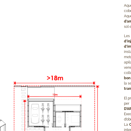
Aque
cobe
Aqu
d’a
sol 
Les 
d’i
d’i
inst
metr
apil
ven
col·
bon
la s
tran
El p
pe
D’A
Exec
d’ob
La
inte