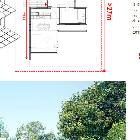
la c
sos
pe
d’
EX
veh
EXT